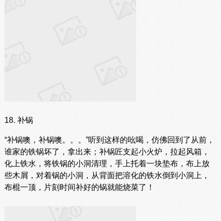
18. 补锅
“补锅噢，补锅噢。。。”听到这样的吆喝，仿佛回到了从前，
谁家的铁锅坏了，拿出来；补锅匠支起小火炉，拉起风箱，
化上铁水，将铁锅的小洞清理，手上托着一块垫布，布上放
些木屑，对着锅的小洞，从背面把溶化的铁水倒到小洞上，
布棍一顶，片刻时间补好的锅就能烧菜了！