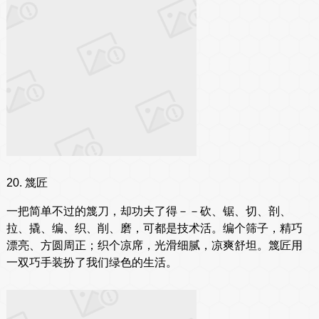
20. 篾匠
一把简单不过的篾刀，却功夫了得－－砍、锯、切、剖、
拉、撬、编、织、削、磨，可都是技术活。编个筛子，精巧
漂亮、方圆周正；织个凉席，光滑细腻，凉爽舒坦。篾匠用
一双巧手装扮了我们绿色的生活。