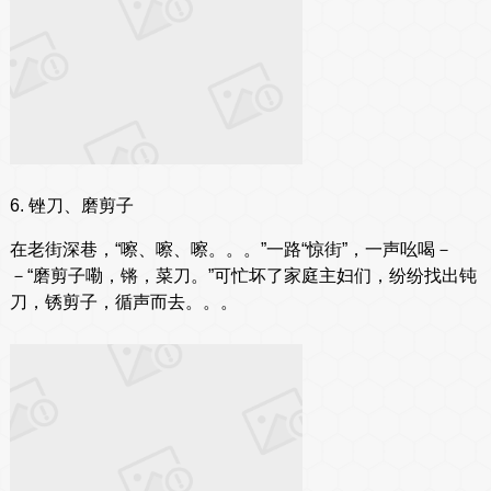
6. 锉刀、磨剪子
在老街深巷，“嚓、嚓、嚓。。。”一路“惊街”，一声吆喝－
－“磨剪子嘞，锵，菜刀。”可忙坏了家庭主妇们，纷纷找出钝
刀，锈剪子，循声而去。。。