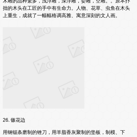
木雕的品种繁多，浅浮雕，深浮雕，娄雕，空雕。。原本扑
拙的木头在工匠的手中有生命力。人物、花草、虫鱼在木头
上重生，成就了一幅幅格调高雅、寓意深刻的文人画。
26. 镞花边
用钢锯条磨制的锉刀，用羊脂香灰聚制的垫板，制模、下