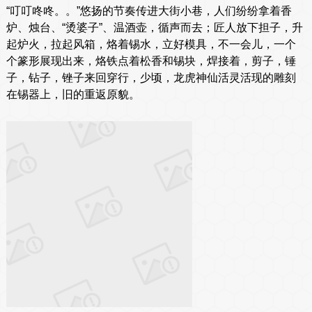
“叮叮咚咚。。”悠扬的节奏传进大街小巷，人们纷纷拿着香
炉、烛台、“烫婆子”、温酒壶，循声而去；匠人放下担子，升
起炉火，拉起风箱，烙着锡水，立好模具，不一会儿，一个
个篆形展现出来，烙铁点着松香和锡块，焊接着，剪子，锤
子，钻子，锉子来回穿行，少顷，龙虎神仙活灵活现的雕刻
在锡器上，旧的重返原貌。