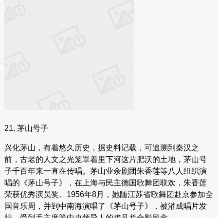
21. 茅山号子
兴化茅山，有着悠久历史，据史料记载，可追溯到秦汉之
前，古老的人文之光笼罩着里下河这片肥沃的土地，茅山号
子千百年来一直在传唱。茅山业余剧团朱香莲等八人组织演
唱的《茅山号子》，在上海与民主德国歌舞团联欢，朱香莲
荣获优秀演员奖。1956年8月，她随江苏省歌舞团赴京参加全
国音乐周，并到中南海演唱了《茅山号子》，被灌成唱片发
行，受到毛主席等中央领导人的接见并合影留念。