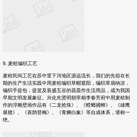
9. 麦秸编织工艺
麦秸民间工艺在苏中里下河地区源远流长，我们的先祖在长
期的生产生活实践中用麦秸编织草帽遮阳，编织草扇纳凉，
编织手提包，提篮及装盛五谷的器皿作生活用品，成为我国
早期文明发展象征。兴化先贤明朝宰相李春芳府中用麦秸制
作的浮雕壁画作品有《二龙抢珠》、《螳螂捕蝉》、《雄鹰
展翅》、《喜鹊登梅》、《青狮白象》等自成体系，堪称一
绝。