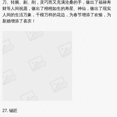
刀、转腕、剔、削，灵巧而又充满沧桑的手，镞出了福禄寿
财等人间祝愿，镞出了栩栩如生的寿星、神仙，镞出了现实
人间的生活万象，千模万样的花边，为春节增添了欢愉，为
新婚增添了喜庆！
27. 锡匠