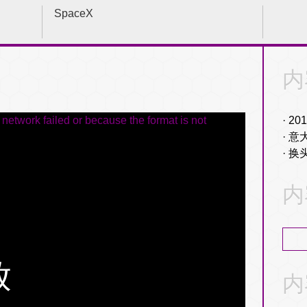
SpaceX
内
network failed or because the format is not
20
意
换
内
内