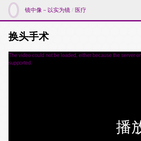
镜中像－以实为镜
/
医疗
换头手术
The video could not be loaded, either because the server or 
supported.