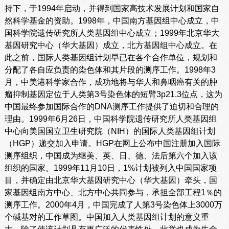
持下，于1994年启动，并得到国家高技术发展计划和国家自
然科学基金的资助。1998年，中国南方基因组中心成立，中
国科学院遗传研究所人类基因组中心成立；1999年北京华大
基因研究中心（华大基因）成立，北方基因组中心成立。在
此之前，国际人类基因组计划早已在各个合作单位，规划和
分配了各自应负责的染色体和其片段的测序工作。1998年3
月，中美港科学家合作，成功地将与华人和鼻咽癌有关的肿
瘤抑制基因定位于人类第3号染色体的短臂3p21.3位点，这为
中国最终参加国际合作的DNA测序工作提供了迫切和合理的
理由。1999年6月26日，中国科学院遗传研究所人类基因组
中心向美国国立卫生研究院（NIH）的国际人类基因组计划
（HGP）递交加入申请。HGP在网上公布中国注册加入国际
测序组织，中国成为继美、英、日、德、法后第六个加入该
组织的国家。1999年11月10日，1%计划被列入中国国家项
目，并确定由北京华大基因研究中心（华大基因）牵头，国
家基因组南方中心、北方中心共同参与，承担全部工程1％的
测序工作。2000年4月，中国完成了人第3号染色体上3000万
个碱基对的工作草图。中国加入人类基因组计划的意义重