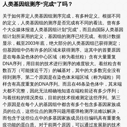
人类基因组测序“完成”了吗？
关于如何界定人类基因组测序完成，有多种定义。根据不同
的定义，人类基因组的测序是否完成有不同的看法。曾有多
个大众媒体报道人类基因组计划“完成”，而且由国际人类基因
组计划所采用的定义，基因组的测序已经完成。有统计数据
显示，截至2003年底，绝大部分的人类基因组已获得测定；
但基因组中仍有许多的区域未获得测序。这其中的首要原因
是在每条染色体的中心区域（称为着丝粒）含有大量重复
DNA序列，用目前的技术进行测序的难度较大。着丝粒含有
数百万（可能接近千万）的碱基对，其中的大多数完全没有
得到测序。第二个原因是在染色体末端区域（称为端粒）同
样含有高度重复的DNA序列。而且在46条染色体中，其末端
大都不完整，因此无法精确地知道在端粒前还有多少序列；
与着丝粒的情况类似，目前的技术很难测定这些序列。第三
个原因是在每个人的基因组中都含有多个包含多基因家族成
员的位点，这些位点的测序问题用霰弹枪测序法难以解决，
而包含于这些位点中的多基因家族成员往往编码具有重要免
疫功能的蛋白质。对于前两个原因，可以通过发展新的技术