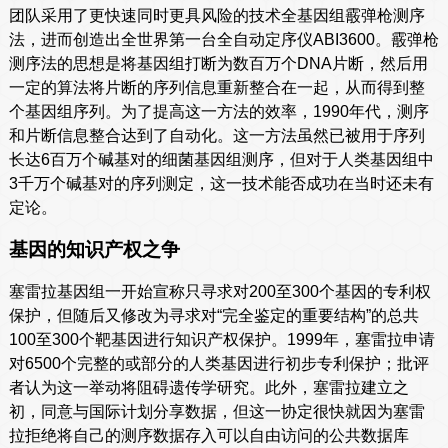
团队采用了更快速同时更具风险的技术全基因组霰弹枪测序
法，进而创造出全世界第一台全自动定序仪ABI3600。霰弹枪
测序法的思想是将基因组打断为数百万个DNA片断，然后用
一定的算法将片断的序列信息重新整合在一起，从而得到整
个基因组序列。为了提高这一方法的效率，1990年代，测序
和片断信息整合达到了自动化。这一方法虽然已被用于序列
长达6百万个碱基对的细菌基因组测序，但对于人类基因组中
3千万个碱基对的序列测定，这一技术能否成功在当时还未有
定论。
基因的知识产权之争
塞雷拉基因组一开始宣称只寻求对200至300个基因的专利权
保护，但随后又修改为寻求对“完全鉴定的重要结构”的总共
100至300个靶基因进行知识产权保护。1999年，塞雷拉申请
对6500个完整的或部分的人类基因进行初步专利保护；批评
者认为这一举动将阻碍遗传学研究。此外，塞雷拉建立之
初，同意与国际计划分享数据，但这一协定很快就因为塞雷
拉拒绝将自己的测序数据存入可以自由访问的公共数据库