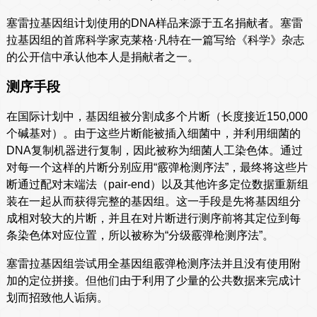
塞雷拉基因组计划使用的DNA样品来源于五名捐献者。塞雷
拉基因组的首席科学家克莱格·凡特在一篇写给《科学》杂志
的公开信中承认他本人是捐献者之一。
测序手段
在国际计划中，基因组被分割成多个片断（长度接近150,000
个碱基对）。由于这些片断能被插入细菌中，并利用细菌的
DNA复制机器进行复制，因此被称为细菌人工染色体。通过
对每一个这样的片断分别应用“霰弹枪测序法”，最终将这些片
断通过配对末端法（pair-end）以及其他许多定位数据重新组
装在一起从而获得完整的基因组。这一手段是先将基因组分
成相对较大的片断，并且在对片断进行测序前将其定位到每
条染色体对应位置，所以被称为“分级霰弹枪测序法”。
塞雷拉基因组尝试用全基因组霰弹枪测序法并且没有使用附
加的定位拼接。但他们由于利用了少量的公共数据来完成计
划而招致他人诟病。