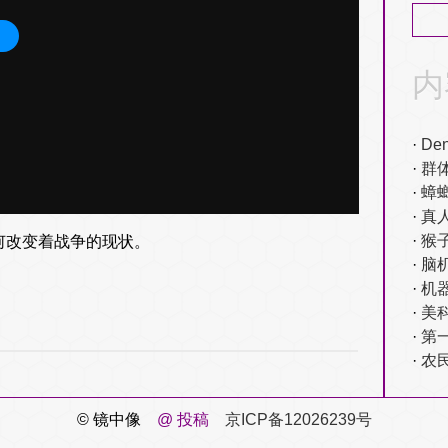
内
De
群
蟑
真
猴
在如何改变着战争的现状。
脑
机
美
第
农
© 镜中像
@ 投稿
京ICP备12026239号