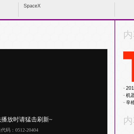
SpaceX
内
20
机
辛
内