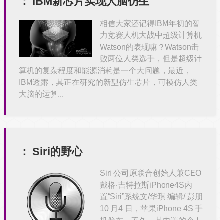
：
IBM新芯片实现人脑仿生
相信大家还记得IBM年初的智
力竞赛人机大战中超级计算机
Watson的表现嘛？Watson击
败两位人类选手，但是超级计
算机的复杂程度和能源消耗是一个大问题，最近，
IBM透露，其正在研究的新型仿生芯片，可模仿人类
大脑的运算...
：
Siri的野心
Siri 公司原联合创始人兼CEO
戴格·吉特拉斯iPhone4S内
置“Siri”系统文/华琪 编辑/ 彭朋
10 月4 日，苹果iPhone 4S 手